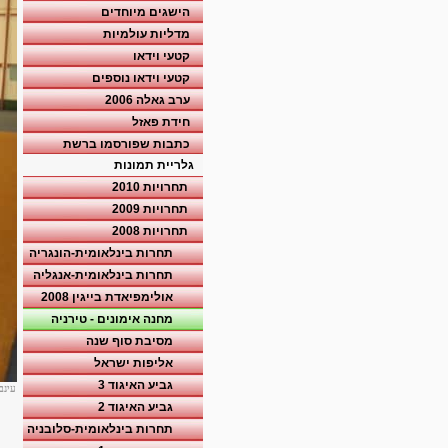
הישגים מיוחדים
מדליות עולמיות
קטעי וידאו
קטעי וידאו נוספים
ערב גאלה 2006
חידת פאזל
כתבות שפורסמו ברשת
גלריית תמונות
תחרויות 2010
תחרויות 2009
תחרויות 2008
תחרות בינלאומית-הונגריה
תחרות בינלאומית-אנגליה
אולימפיאדת בייגין 2008
מחנה אימונים - טירניה
מסיבת סוף שנה
אליפות ישראל
גביע האיגוד 3
עינב
גביע האיגוד 2
תחרות בינלאומית-סלובניה