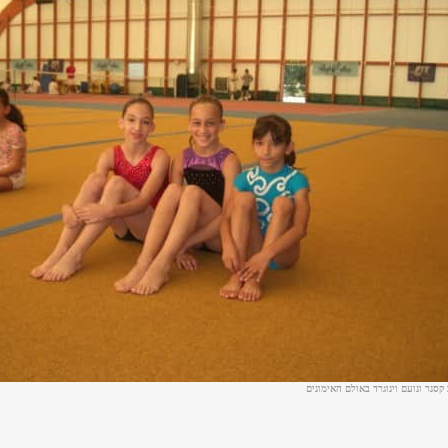
 קסנר ונועם וינוגרד באולם האימונים